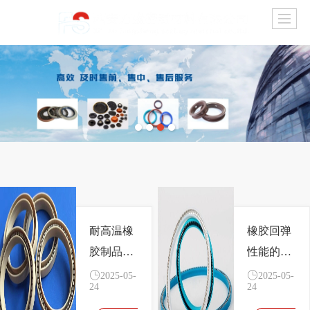
耐高温橡
橡胶回弹
胶制品的
性能的研
配方设计
究与应用
2025-05-
2025-05-
24
24